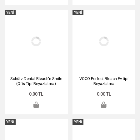
YENİ
YENİ
Schütz Dental Bleach'n Smile
VOCO Perfect Bleach Ev tipi
(Ofis Tipi Beyazlatma)
Beyazlatma
0,00 TL
0,00 TL
YENİ
YENİ