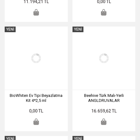
11.194,21 TL
0,00 TL
YENİ
YENİ
BioWhiten Ev Tipi Beyazlatma
Beehive Türk Malı-Yerli
Kit 4*2,5 ml
ANGLDRUVALAR
0,00 TL
16.659,62 TL
YENİ
YENİ