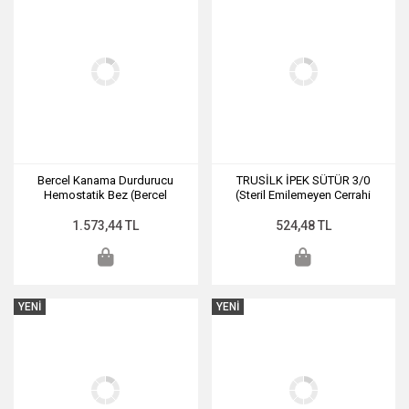
Bercel Kanama Durdurucu
TRUSİLK İPEK SÜTÜR 3/0
Hemostatik Bez (Bercel
(Steril Emilemeyen Cerrahi
Emilebilir Kanama Durdurucu)
Sütür)
1.573,44 TL
524,48 TL
YENİ
YENİ