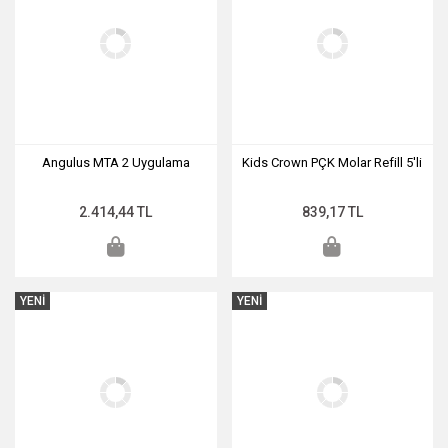
Angulus MTA 2 Uygulama
Kids Crown PÇK Molar Refill 5'li
2.414,44 TL
839,17 TL
YENİ
YENİ