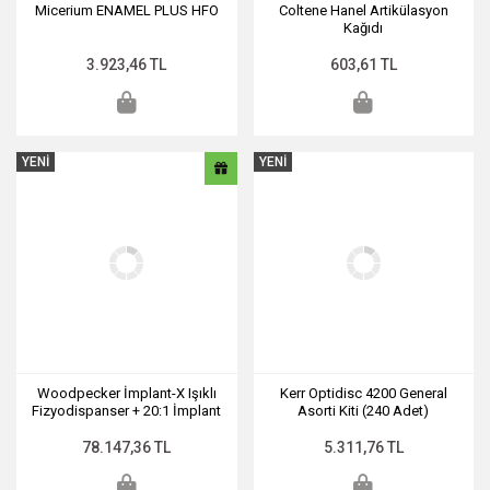
Micerium ENAMEL PLUS HFO
Coltene Hanel Artikülasyon
Kağıdı
3.923,46 TL
603,61 TL
YENİ
YENİ
Woodpecker İmplant-X Işıklı
Kerr Optidisc 4200 General
Fizyodispanser + 20:1 İmplant
Asorti Kiti (240 Adet)
Anguldurvası
78.147,36 TL
5.311,76 TL