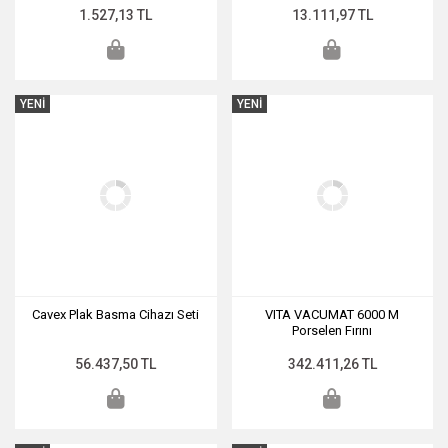
1.527,13 TL
13.111,97 TL
YENİ
YENİ
Cavex Plak Basma Cihazı Seti
VITA VACUMAT 6000 M
Porselen Fırını
56.437,50 TL
342.411,26 TL