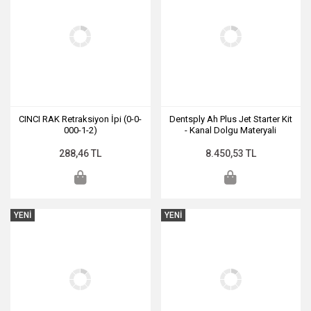
CINCI RAK Retraksiyon İpi (0-0-
Dentsply Ah Plus Jet Starter Kit
000-1-2)
- Kanal Dolgu Materyali
288,46 TL
8.450,53 TL
YENİ
YENİ