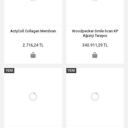
ActyColl Collagen Membran
Woodpecker Smile Scan KP
Ağıziçi Tarayıcı
2.716,24 TL
340.911,29 TL
YENİ
YENİ