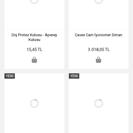
Diş Protez Kutusu - Aperey
Cavex Cam İyonomer Siman
Kutusu
15,45 TL
3.018,05 TL
YENİ
YENİ