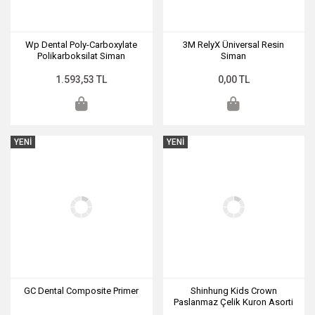
Wp Dental Poly-Carboxylate
3M RelyX Üniversal Resin
Polikarboksilat Siman
Siman
1.593,53 TL
0,00 TL
YENİ
YENİ
GC Dental Composite Primer
Shinhung Kids Crown
Paslanmaz Çelik Kuron Asorti
Set 96 Kron - Molar