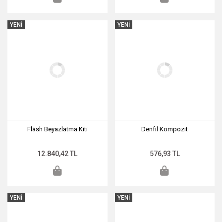
YENİ
YENİ
Fläsh Beyazlatma Kiti
Denfil Kompozit
12.840,42 TL
576,93 TL
YENİ
YENİ