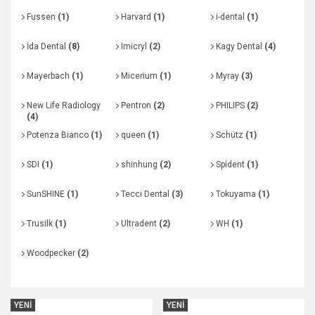
Fussen
(1)
Harvard
(1)
i-dental
(1)
İda Dental
(8)
Imicryl
(2)
Kagy Dental
(4)
Mayerbach
(1)
Micerium
(1)
Myray
(3)
New Life Radiology
Pentron
(2)
PHILIPS
(2)
(4)
Potenza Bianco
(1)
queen
(1)
Schütz
(1)
SDI
(1)
shinhung
(2)
Spident
(1)
SunSHINE
(1)
Tecci Dental
(3)
Tokuyama
(1)
Trusilk
(1)
Ultradent
(2)
WH
(1)
Woodpecker
(2)
YENİ
YENİ