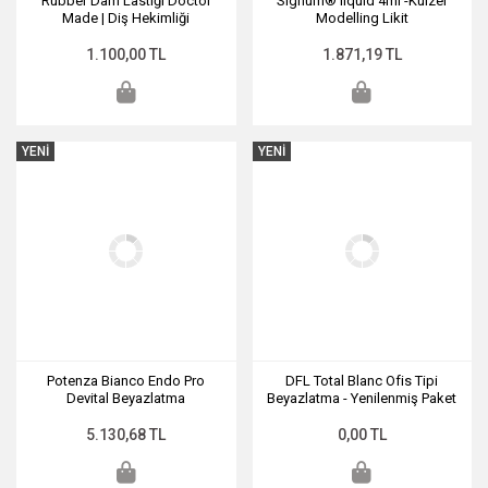
Rubber Dam Lastiği Doctor
Signum® liquid 4ml -Kulzer
Made | Diş Hekimliği
Modelling Likit
Malzemesi
1.100,00 TL
1.871,19 TL
YENİ
YENİ
Potenza Bianco Endo Pro
DFL Total Blanc Ofis Tipi
Devital Beyazlatma
Beyazlatma - Yenilenmiş Paket
5.130,68 TL
0,00 TL