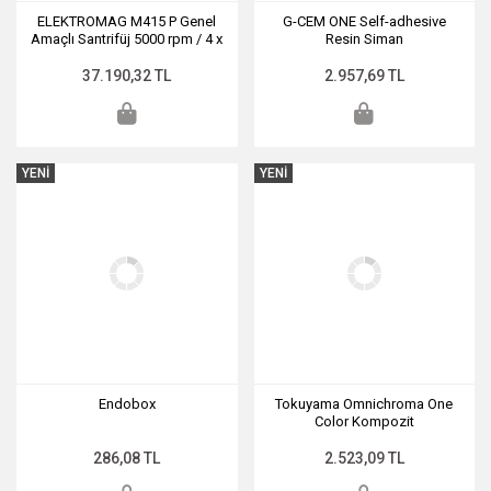
ELEKTROMAG M415 P Genel
G-CEM ONE Self-adhesive
Amaçlı Santrifüj 5000 rpm / 4 x
Resin Siman
15 mL
37.190,32 TL
2.957,69 TL
YENİ
YENİ
Endobox
Tokuyama Omnichroma One
Color Kompozit
286,08 TL
2.523,09 TL