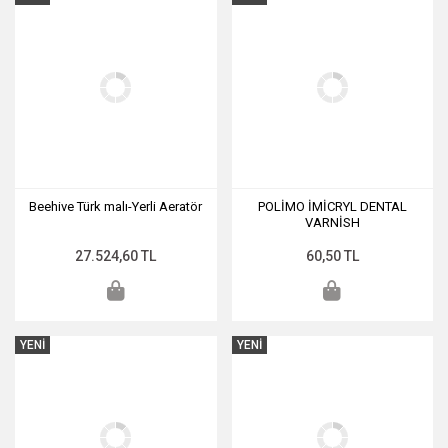
Beehive Türk malı-Yerli Aeratör
POLİMO İMİCRYL DENTAL
VARNİSH
27.524,60 TL
60,50 TL
YENİ
YENİ