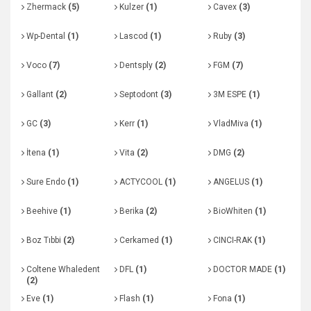
Zhermack
(5)
Kulzer
(1)
Cavex
(3)
Wp-Dental
(1)
Lascod
(1)
Ruby
(3)
Voco
(7)
Dentsply
(2)
FGM
(7)
Gallant
(2)
Septodont
(3)
3M ESPE
(1)
GC
(3)
Kerr
(1)
VladMiva
(1)
İtena
(1)
Vita
(2)
DMG
(2)
Sure Endo
(1)
ACTYCOOL
(1)
ANGELUS
(1)
Beehive
(1)
Berika
(2)
BioWhiten
(1)
Boz Tıbbi
(2)
Cerkamed
(1)
CINCI-RAK
(1)
Coltene Whaledent
DFL
(1)
DOCTOR MADE
(1)
(2)
Eve
(1)
Flash
(1)
Fona
(1)