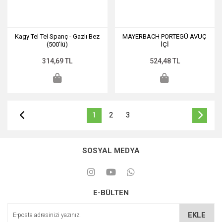
Kagy Tel Tel Spanç - Gazlı Bez
MAYERBACH PORTEGÜ AVUÇ
(500'lü)
İÇİ
314,69 TL
524,48 TL
1
2
3
SOSYAL MEDYA
E-BÜLTEN
EKLE