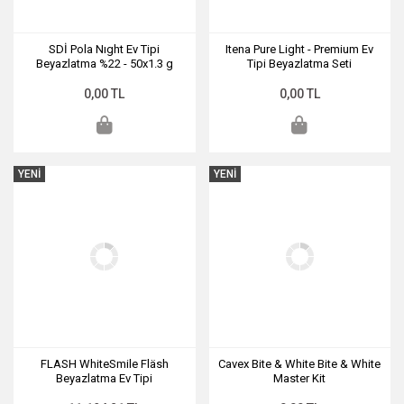
SDİ Pola Nıght Ev Tipi
Itena Pure Light - Premium Ev
Beyazlatma %22 - 50x1.3 g
Tipi Beyazlatma Seti
0,00 TL
0,00 TL
YENİ
YENİ
FLASH WhiteSmile Fläsh
Cavex Bite & White Bite & White
Beyazlatma Ev Tipi
Master Kit