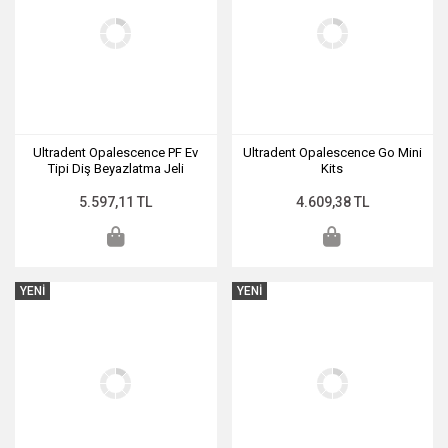
Ultradent Opalescence PF Ev
Ultradent Opalescence Go Mini
Tipi Diş Beyazlatma Jeli
Kits
Kullanıcı Kiti 16%
5.597,11 TL
4.609,38 TL
YENİ
YENİ