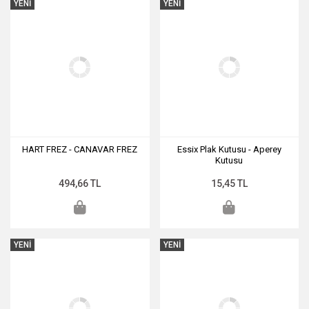
YENİ
YENİ
HART FREZ - CANAVAR FREZ
Essix Plak Kutusu - Aperey
Kutusu
494,66 TL
15,45 TL
YENİ
YENİ