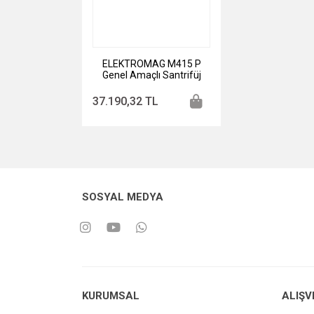
ELEKTROMAG M415 P
Genel Amaçlı Santrifüj
5000 rpm / 4 x 15 mL
37.190,32 TL
SOSYAL MEDYA
KURUMSAL
ALIŞV