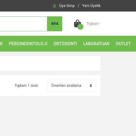
Üye Girişi
/
Yeni Üyelik
ARA
Toplam -
ER
PERİONDONTOLOJİ
ORTODONTİ
LABORATUAR
OUTLET
Toplam 1 ürün