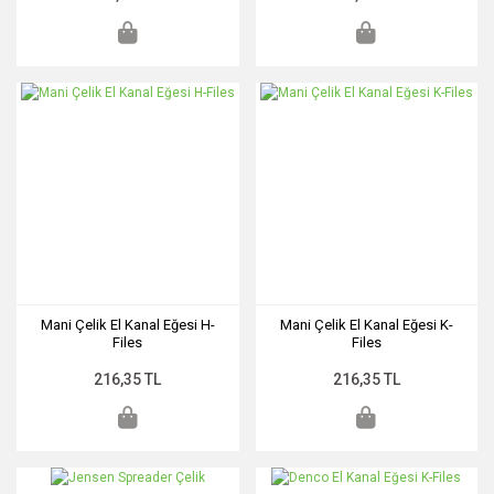
Mani Çelik El Kanal Eğesi H-
Mani Çelik El Kanal Eğesi K-
Files
Files
216,35 TL
216,35 TL