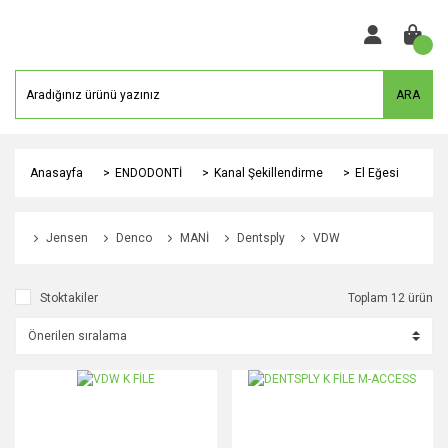
ARA
Anasayfa
ENDODONTİ
Kanal Şekillendirme
El Eğesi
Jensen
Denco
MANİ
Dentsply
VDW
Stoktakiler
Toplam 12 ürün