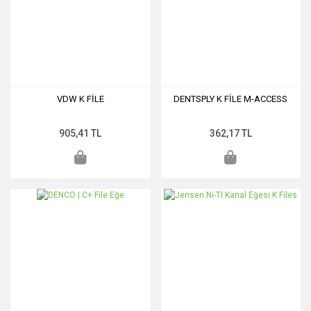
VDW K FİLE
DENTSPLY K FİLE M-ACCESS
905,41 TL
362,17 TL