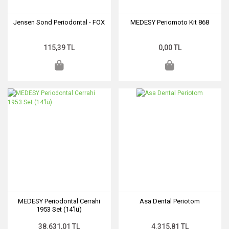
Jensen Sond Periodontal - FOX
MEDESY Periomoto Kit 868
115,39 TL
0,00 TL
MEDESY Periodontal Cerrahi
Asa Dental Periotom
1953 Set (14'lü)
38.631,01 TL
4.315,81 TL