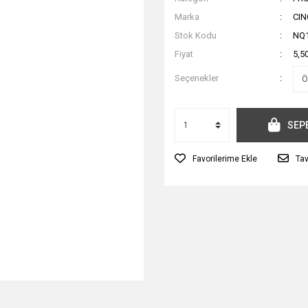
Marka
CIN
Stok Kodu
NQ
Fiyat
5,5
Seçenekler
SEP
Tav