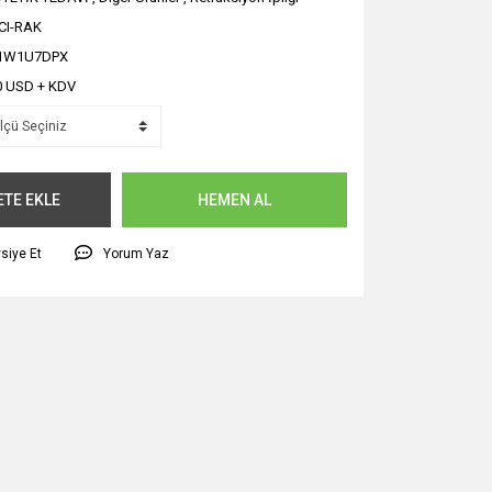
CI-RAK
1W1U7DPX
0 USD + KDV
ETE EKLE
HEMEN AL
siye Et
Yorum Yaz