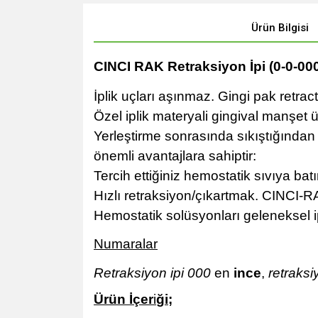
Ürün Bilgisi
CINCI RAK Retraksiyon İpi (0-0-000
İplik uçları aşınmaz. Gingi pak retract
Özel iplik materyali gingival manşet
Yerleştirme sonrasında sıkıştığından fa
önemli avantajlara sahiptir:
Tercih ettiğiniz hemostatik sıvıya batırı
Hızlı retraksiyon/çıkartmak. CINCI-RA
Hemostatik solüsyonları geleneksel i
Numaralar
Retraksiyon ipi 000
en
ince
,
r
etraksi
Ürün İçer
i
ği;