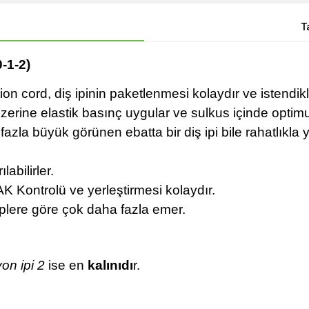
T
-1-2)
ion cord, diş ipinin paketlenmesi kolaydır ve istendikl
 üzerine elastik basınç uygular ve sulkus içinde opti
zla büyük görünen ebatta bir diş ipi bile rahatlıkla yerl
labilirler.
K Kontrolü ve yerleştirmesi kolaydır.
plere göre çok daha fazla emer.
yon ipi 2
ise en
kalınıdı
r.