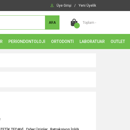
Üye Girişi
/
Yeni Üyelik
ARA
Toplam -
ER
PERİONDONTOLOJİ
ORTODONTİ
LABORATUAR
OUTLET
!
TETİK TEDAVİ
,
Diğer Ürünler
,
Retraksiyon İpliği