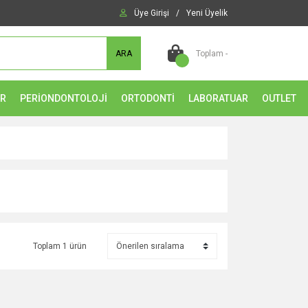
Üye Girişi
/
Yeni Üyelik
ARA
Toplam -
ER
PERİONDONTOLOJİ
ORTODONTİ
LABORATUAR
OUTLET
Toplam 1 ürün