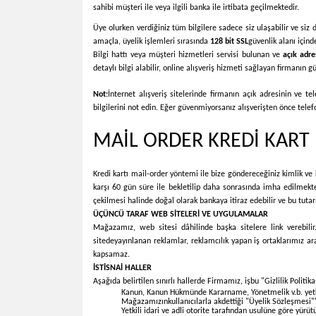
sahibi müşteri ile veya ilgili banka ile irtibata geçilmektedir.
Üye olurken verdiğiniz tüm bilgilere sadece siz ulaşabilir ve siz d
amaçla, üyelik işlemleri sırasında
128 bit SSL
güvenlik alanı için
Bilgi hattı veya müşteri hizmetleri servisi bulunan ve
açık adre
detaylı bilgi alabilir, online alışveriş hizmeti sağlayan firmanın g
Not:
İnternet alışveriş sitelerinde firmanın açık adresinin ve 
bilgilerini not edin. Eğer güvenmiyorsanız alışverişten önce telef
MAİL ORDER KREDİ KART 
Kredi kartı mail-order yöntemi ile bize göndereceğiniz kimlik ve kr
karşı 60 gün süre ile bekletilip daha sonrasında imha edilmekted
çekilmesi halinde doğal olarak bankaya itiraz edebilir ve bu tuta
ÜÇÜNCÜ TARAF WEB SİTELERİ VE UYGULAMALAR
Mağazamız, web sitesi dâhilinde başka sitelere link verebilir.
sitede
yayınlanan reklamlar, reklamcılık yapan iş ortaklarımız arac
kapsamaz.
İSTİSNAİ HALLER
Aşağıda belirtilen sınırlı hallerde Firmamız, işbu "Gizlilik Politik
Kanun, Kanun Hükmünde Kararname, Yönetmelik v.b. yetkili
Mağazamızınkullanıcılarla akdettiği "Üyelik Sözleşmesi"
Yetkili idari ve adli otorite tarafından usulüne göre yürü