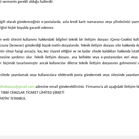
lgi vermenin gerekli olduğu hallerdir.
gili olarak göndereceğiniz e-postalarda, asla kredi kartı numaranızı veya şifrelerinizi yazm
liğini hiçbir koşulda garanti edemez.
 web sitesini kullanımı hakkındaki bilgileri teknik bir iletişim dosyası (Çerez-Cookie) kul
cısına (browser) gönderdiği küçük metin dosyalarıdır. Teknik iletişim dosyası site hakkında dur
işinin siteyi hangi amaçla, kaç kez ziyaret ettiğini ve ne kadar sitede kaldıkları hakkında istat
mesine yardımcı olur. Teknik iletişim dosyası, ana bellekte veya e-postanızdan veri veya 
er biçimde tasarlanmıştır ancak kullanıcılar dilerse teknik iletişim dosyasının gelmemesi v
sitede yayınlamak veya kullanıcılara elektronik posta göndermek veya sitesinde yayınlamak 
ydisdeposu@gmail.com
adresine email gönderebilirsiniz. Firmamız’a ait aşağıdaki iletişim bil
TIBBİ CİHAZLAR TİCARET LİMİTED ŞİRKETİ
FATİH/ İSTANBUL