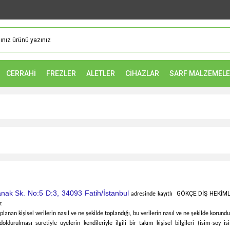
CERRAHİ
FREZLER
ALETLER
CİHAZLAR
SARF MALZEMEL
nak Sk. No:5 D:3, 34093 Fatih/İstanbul
GÖKÇE DİŞ HEKİML
adresinde kayıtlı
r.
oplanan kişisel verilerin nasıl ve ne şekilde toplandığı, bu verilerin nasıl ve ne şekilde korundu
oldurulması suretiyle üyelerin kendileriyle ilgili bir takım kişisel bilgileri (isim-soy is