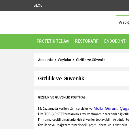
BLOG
PROTETİK TEDAVİ
RESTORATİF
ENDODONTİ
Anasayfa
Sayfalar
Gizlilik ve Güvenlik
Gizlilik ve Güvenlik
GİZLİLİK VE GÜVENLİK POLİTİKASI
Molla Gürani, Çağa
Mağazamızda verilen tüm servisler ve
LİMİTED ŞİRKETİ
firmamıza aittir ve firmamız tarafından işletili
Firmamız,
çeşitli amaçlarla kişisel veriler toplayabilir. Aşağıda, t
Üyelik veya
Mağazamız
üzerindeki çeşitli form ve anketlerin d