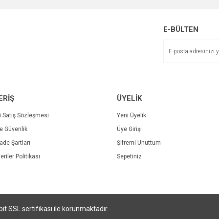
E-BÜLTEN
ERİŞ
ÜYELİK
i Satış Sözleşmesi
Yeni Üyelik
ve Güvenlik
Üye Girişi
İade Şartları
Şifremi Unuttum
eriler Politikası
Sepetiniz
bit SSL sertifikası ile korunmaktadır.