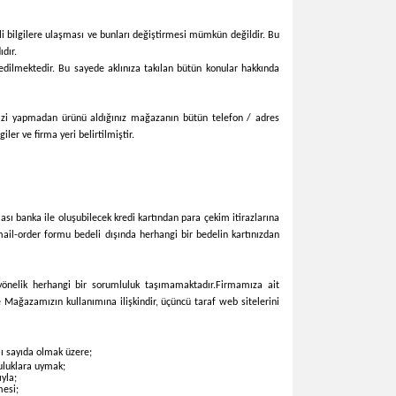
lgili bilgilere ulaşması ve bunları değiştirmesi mümkün değildir. Bu
dır.
h edilmektedir. Bu sayede aklınıza takılan bütün konular hakkında
şinizi yapmadan ürünü aldığınız mağazanın bütün telefon / adres
ler ve firma yeri belirtilmiştir.
olası banka ile oluşubilecek kredi kartından para çekim itirazlarına
 mail-order formu bedeli dışında herhangi bir bedelin kartınızdan
e yönelik herhangi bir sorumluluk taşımamaktadır.
Firmamıza ait
ece Mağazamızın kullanımına ilişkindir, üçüncü taraf web sitelerini
rlı sayıda olmak üzere;
luluklara uymak;
yla;
mesi;