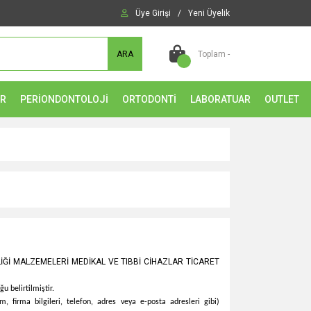
Üye Girişi
/
Yeni Üyelik
ARA
Toplam -
ER
PERİONDONTOLOJİ
ORTODONTİ
LABORATUAR
OUTLET
İĞİ MALZEMELERİ MEDİKAL VE TIBBİ CİHAZLAR TİCARET
ğu belirtilmiştir.
im, firma bilgileri, telefon, adres veya e-posta adresleri gibi)