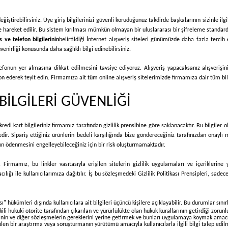
eğiştirebilirsiniz. Üye giriş bilgilerinizi güvenli koruduğunuz takdirde başkalarının sizinle i
de hareket edilir. Bu sistem kırılması mümkün olmayan bir uluslararası bir şifreleme standardı
s ve telefon bilgilerinin
belirtildiği İnternet alışveriş siteleri günümüzde daha fazla terci
üvenirliği konusunda daha sağlıklı bilgi edinebilirsiniz.
telefonun yer almasına dikkat edilmesini tavsiye ediyoruz. Alışveriş yapacaksanız alışveri
on ederek teyit edin. Firmamıza ait tüm online alışveriş sitelerimizde firmamıza dair tüm bilgi
BİLGİLERİ GÜVENLİĞİ
edi kart bilgileriniz firmamız tarafından gizlilik prensibine göre saklanacaktır. Bu bilgiler 
ir. Sipariş ettiğiniz ürünlerin bedeli karşılığında bize göndereceğiniz tarafınızdan onaylı
rın ödenmesini engelleyebileceğiniz için bir risk oluşturmamaktadır.
 Firmamız, bu linkler vasıtasıyla erişilen sitelerin gizlilik uygulamaları ve içeriklerin
ılığı ile kullanıcılarımıza dağıtılır. İş bu sözleşmedeki Gizlilik Politikası Prensipleri, sad
ası" hükümleri dışında kullanıcılara ait bilgileri üçüncü kişilere açıklayabilir. Bu durumlar sını
 hukuki otorite tarafından çıkarılan ve yürürlülükte olan hukuk kurallarının getirdiği zorun
'nin ve diğer sözleşmelerin gereklerini yerine getirmek ve bunları uygulamaya koymak amacı
tülen bir araştırma veya soruşturmanın yürütümü amacıyla kullanıcılarla ilgili bilgi talep edil