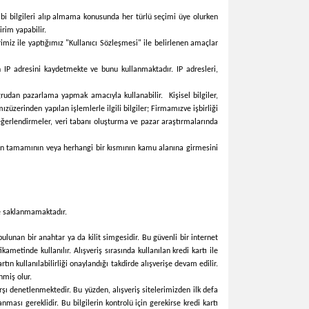
ibi bilgileri alıp almama konusunda her türlü seçimi üye olurken
irim yapabilir.
imiz ile yaptığımız "Kullanıcı Sözleşmesi" ile belirlenen amaçlar
in IP adresini kaydetmekte ve bunu kullanmaktadır. IP adresleri,
oğrudan pazarlama yapmak amacıyla kullanabilir. Kişisel bilgiler,
mız
üzerinden yapılan işlemlerle ilgili bilgiler;
Firmamız
ve işbirliği
değerlendirmeler, veri tabanı oluşturma ve pazar araştırmalarında
lginin tamamının veya herhangi bir kısmının kamu alanına girmesini
zde saklanmamaktadır.
bulunan bir anahtar ya da kilit simgesidir. Bu güvenli bir internet
kametinde kullanılır. Alışveriş sırasında kullanılan kredi kartı ile
rtın kullanılabilirliği onaylandığı takdirde alışverişe devam edilir.
nmiş olur.
karşı denetlenmektedir. Bu yüzden, alışveriş sitelerimizden ilk defa
ması gereklidir. Bu bilgilerin kontrolü için gerekirse kredi kartı