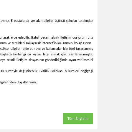
ayınız. E-postalarda yer alan bilgiler üçüncü şahıslar tarafından
lanarak elde edebilir. Bahsi geçen teknik iletişim dosyaları, ana
um ve tercihleri saklayarak İnternet'in kullanımını kolaylaştırır.
istiksel bilgileri elde etmeye ve kullanıcılar için özel tasarlanmış
başkaca herhangi bir kişisel bilgi almak için tasarlanmamıştır.
eya teknik iletişim dosyasının gönderildiğinde uyarı verilmesini
suretiyle değiştirebilir. Gizlilik Politikası hükümleri değiştiği
gilerinden ulaşabilirsiniz.
Tüm Sayfalar