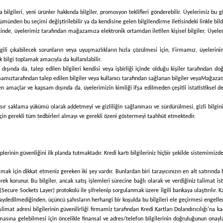
lgileri, yeni ürünler hakkında bilgiler, promosyon teklifleri gönderebilir. Üyelerimiz bu g
lümünden bu seçimi değiştirilebilir ya da kendisine gelen bilgilendirme iletisindeki linkle bild
inde, üyelerimiz tarafından mağazamıza elektronik ortamdan iletilen kişisel bilgiler, Üyeler
lgili çıkabilecek sorunların veya uyuşmazlıkların hızla çözülmesi için,
Firmamız
, üyelerin
 bilgi toplamak amacıyla da kullanılabilir.
ışında da, talep edilen bilgileri kendisi veya işbirliği içinde olduğu kişiler tarafından d
mamız
tarafından talep edilen bilgiler veya kullanıcı tarafından sağlanan bilgiler veya
Mağaza
enen amaçlar ve kapsam dışında da, üyelerimizin kimliği ifşa edilmeden çeşitli istatistiksel 
u bir sır saklama yükümü olarak addetmeyi ve gizliliğin sağlanması ve sürdürülmesi, gizli bi
 için gerekli tüm tedbirleri almayı ve gerekli özeni göstermeyi taahhüt etmektedir.
hiplerinin güvenliğini ilk planda tutmaktadır. Kredi kartı bilgileriniz hiçbir şekilde sistemimi
ak için dikkat etmeniz gereken iki şey vardır. Bunlardan biri tarayıcınızın en alt satırında 
ek korunur. Bu bilgiler, ancak satış işlemleri sürecine bağlı olarak ve verdiğiniz talimat isti
 (Secure Sockets Layer) protokolü ile şifrelenip sorgulanmak üzere ilgili bankaya ulaştırılır. Ka
kaydedilmediğinden, üçüncü şahısların herhangi bir koşulda bu bilgileri ele geçirmesi engelle
limat adresi bilgilerinin güvenilirliği firmamiz tarafından Kredi Kartları Dolandırıcılığı'na 
masına gelebilmesi için öncelikle finansal ve adres/telefon bilgilerinin doğruluğunun onaylan