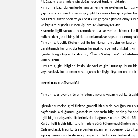
Mağazamız
tarafından işin doğası gereği toplanmaktadır.
Firmamız bazı dönemlerde müşterilerine ve üyelerine kampanya bi
yapabilir, sonrasında üye girişi yaptıktan sonra hesap bilgileri bö
Mağazamız
üzerinden veya eposta ile gerçekleştirilen onay sürec
ve kapsam dışında üçüncü kişilere açıklanmayacaktır.
Sistemle ilgili sorunların tanımlanması ve verilen hizmet ile i
kullanıcıları genel bir şekilde tanımlamak ve kapsamlı demografik
Firmamız
, Üyelik Sözleşmesi ile belirlenen amaçlar ve kapsam d
gerektiğinde kullanıcıyla temas kurmak için de kullanılabilir.
Fir
içinde olduğu kişiler tarafından, "Üyelik Sözleşmesi" ile belirl
kullanılabilir.
Firmamız
, gizli bilgileri kesinlikle özel ve gizli tutmayı, bun
veya yetkisiz kullanımını veya üçüncü bir kişiye ifşasını önlemek
KREDİ KARTI GÜVENLİĞİ
Firmamız
, alışveriş sitelerimizden alışveriş yapan kredi kartı sa
İşlemler sürecine girdiğinizde güvenli bir sitede olduğunuzu anlam
sayfasında olduğunuzu gösterir ve her türlü bilgileriniz şifrelener
ilgili bilgiler alışveriş sitelerimizden bağımsız olarak 128 bit SSL
Kartla ilgili hiçbir bilgi tarafımızdan görüntülenemediğinden ve 
Online olarak kredi kartı ile verilen siparişlerin ödeme/fatura/tes
sipariş veren müşterilerin siparişlerinin tedarik ve teslimat aşa