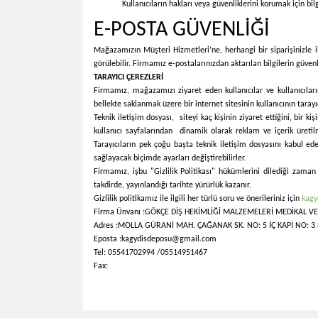
Kullanıcıların hakları veya güvenliklerini korumak için bi
E-POSTA GÜVENLİĞİ
Mağazamızın Müşteri Hizmetleri’ne, herhangi bir siparişinizle il
görülebilir. Firmamız e-postalarınızdan aktarılan bilgilerin güven
TARAYICI ÇEREZLERİ
Firmamız, mağazamızı ziyaret eden kullanıcılar ve kullanıcıların
bellekte saklanmak üzere bir internet sitesinin kullanıcının tarayı
Teknik iletişim dosyası, siteyi kaç kişinin ziyaret ettiğini, bir k
kullanıcı sayfalarından dinamik olarak reklam ve içerik üretil
Tarayıcıların pek çoğu başta teknik iletişim dosyasını kabul ed
sağlayacak biçimde ayarları değiştirebilirler.
Firmamız, işbu "Gizlilik Politikası" hükümlerini dilediği zaman 
takdirde, yayınlandığı tarihte yürürlük kazanır.
Gizlilik politikamız ile ilgili her türlü soru ve önerileriniz için
kag
Firma Ünvanı :GÖKÇE DİŞ HEKİMLİĞİ MALZEMELERİ MEDİKAL VE 
Adres :MOLLA GÜRANİ MAH. ÇAĞANAK SK. NO: 5 İÇ KAPI NO: 3 
Eposta :kagydisdeposu@gmail.com
Tel: 05541702994 /05514951467
Fax: