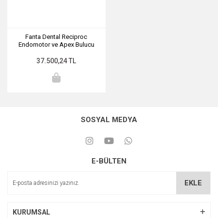
Retraksiyon İpliği
Kompozit Makyaj Setleri
Portegü
X-Ray Sensör Kılıfı
Fanta Dental Reciproc
Paslanmaz Kron Çelik PÇ
Hemostat
İmplant Örtü Seti
Endomotor ve Apex Bulucu
Makas
Aeratör Yağı
37.500,24 TL
Kompozit Şekillendirme S
Kutular
Fırçalar
Ağız Ekartörleri
SOSYAL MEDYA
Diğer Ürünler
Ölçü Tabancası
E-BÜLTEN
EKLE
KURUMSAL