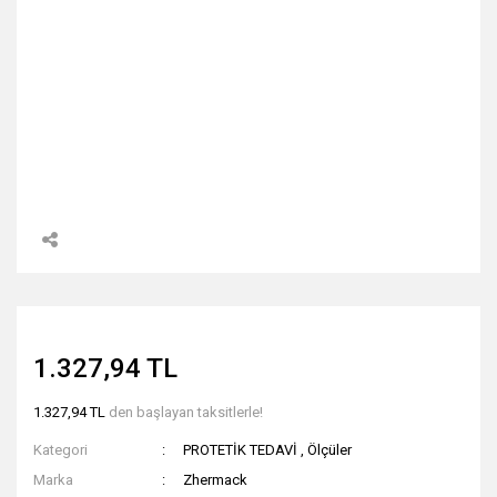
1.327,94 TL
1.327,94 TL
den başlayan taksitlerle!
Kategori
PROTETİK TEDAVİ
,
Ölçüler
Marka
Zhermack