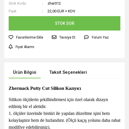
Stok Kodu
zher012
Fiyat
22,00 EUR + KDV
STOK SOR
Tavsiye Et
Yorum Yaz
Fiyat Alarmı
Ürün Bilgisi
Taksit Seçenekleri
Zhermack Putty Cut Silikon Kazıyıcı
Silikon ölçülerin şekillindirmesi için özel olarak dizayn
edilmiş bir el aletidir.
1. ölçüler üzerinde bistüri ile yapılan düzeltme işini hem
kolaylaştırır hem de
hızlandırır.
(Ölçü kaçış yolunu daha rahat
modifiye edebilirsiniz).