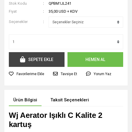
Stok Kodu
QPBM1JL241
Fiyat
35,00 USD + KDV
Seçenekler
SEPETE EKLE
HEMEN AL
Tavsiye Et
Yorum Yaz
Ürün Bilgisi
Taksit Seçenekleri
Wj Aerator Işıklı C Kalite 2
kartuş