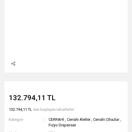
132.794,11 TL
132.794,11 TL
den başlayan taksitlerle!
Kategori
CERRAHİ
,
Cerrahi Aletler
,
Cerrahi Cihazlar
,
Fizyo Dispenser