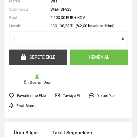
Marka
WH
Stok Kodu
W&H SI-923
Fiyat
2.200,00 EUR + KDV
Havale
130.138,23 TL (%2,00 havale indirimi)
SEPETE EKLE
HEMEN AL
Ön Siparişli Ürün
Tavsiye Et
Yorum Yaz
Fiyat Alarmı
Ürün Bilgisi
Taksit Seçenekleri