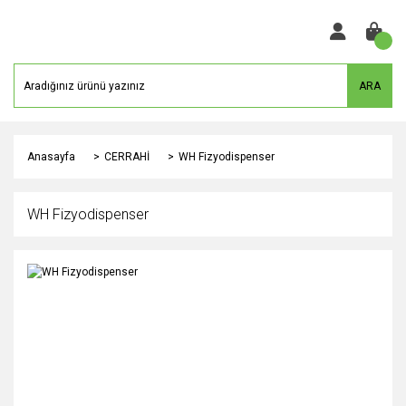
ARA
Anasayfa
CERRAHİ
WH Fizyodispenser
WH Fizyodispenser