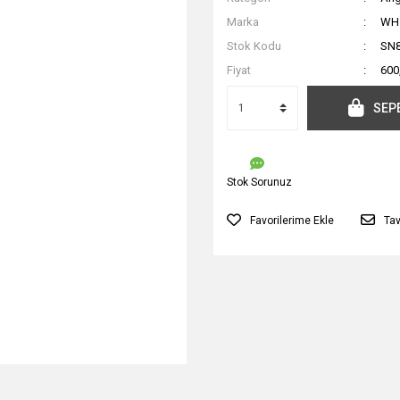
Marka
WH
Stok Kodu
SN
Fiyat
600
SEP
Stok Sorunuz
Tav