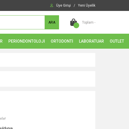
Üye Girişi
/
Yeni Üyelik
ARA
Toplam -
ER
PERİONDONTOLOJİ
ORTODONTİ
LABORATUAR
OUTLET
rle!
uldurva