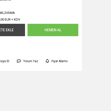
8XL2VSMA
,00 EUR + KDV
ETE EKLE
HEMEN AL
siye Et
Yorum Yaz
Fiyat Alarmı