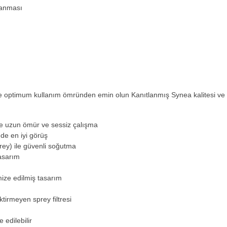
lanması
e optimum kullanım ömründen emin olun Kanıtlanmış Synea kalitesi ve 
ile uzun ömür ve sessiz çalışma
de en iyi görüş
rey) ile güvenli soğutma
asarım
ize edilmiş tasarım
tirmeyen sprey filtresi
 edilebilir