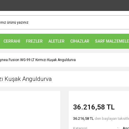
CERRAHİ
FREZLER
ALETLER
CİHAZLAR
SARF MALZEMEL
nea Fusion WG-99 LT Kırmızı Kuşak Anguldurva
zı Kuşak Anguldurva
36.216,58 TL
36.216,58 TL
den başlayan taksitle
Kategori
Ang