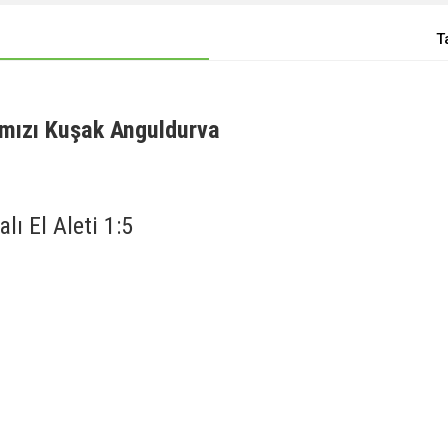
T
mızı Kuşak Anguldurva
ı El Aleti 1:5