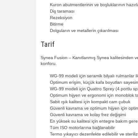
Kuron abutmentlerinin ve boşluklarının hazır
Diş taraması
Rezeksiyon
Bitirme
Dolguların ve metallerin çıkarılması
Tarif
Synea Fusion – Kanıtlanmış Synea kalitesinden v
konforu.
WG-99 modeli için seramik bilyalı rulmanlar 
Optimum erişim, küçük kafa boyutları sayesin
WG-99 modeli için Quattro Sprey (4 portlu sp
Optimum hijyen ve ergonomi için monoblok t
Sabit ışık kalitesi için kompakt cam çubuk
Güvenli kavrama ve optimum hijyen için optim
Güvenli kavrama ve kolay frez değişimi
En yüksek su kalitesi için entegre bakım gerek
Tüm ISO motorlarına bağlanabilir
Termo yıkayıcı dezenfekte edilebilir ve sterilize