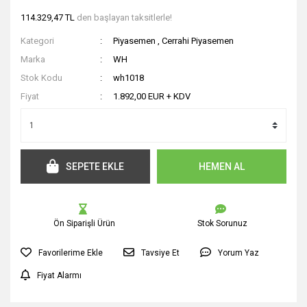
114.329,47 TL
den başlayan taksitlerle!
Kategori
Piyasemen
,
Cerrahi Piyasemen
Marka
WH
Stok Kodu
wh1018
Fiyat
1.892,00 EUR + KDV
SEPETE EKLE
HEMEN AL
Ön Siparişli Ürün
Stok Sorunuz
Tavsiye Et
Yorum Yaz
Fiyat Alarmı