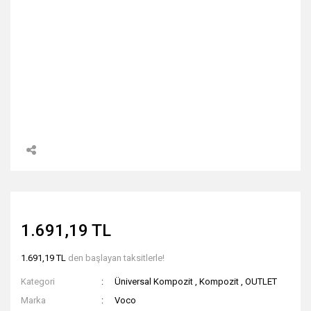
1.691,19 TL
1.691,19 TL
den başlayan taksitlerle!
Kategori
Üniversal Kompozit
,
Kompozit
,
OUTLET
Marka
Voco