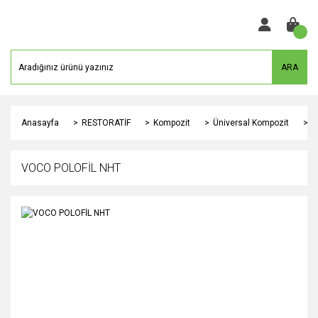
ARA
Anasayfa
RESTORATİF
Kompozit
Üniversal Kompozit
V
VOCO POLOFİL NHT