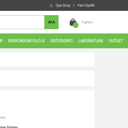
Üye Girişi
/
Yeni Üyelik
ARA
Toplam -
ER
PERİONDONTOLOJİ
ORTODONTİ
LABORATUAR
OUTLET
rle!
ine Simanı