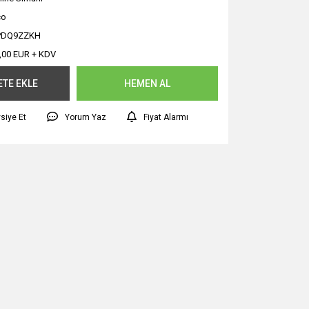
co
PDQ9ZZKH
,00 EUR + KDV
ETE EKLE
HEMEN AL
siye Et
Yorum Yaz
Fiyat Alarmı