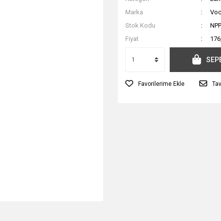
Marka
Vo
Stok Kodu
NP
Fiyat
176
SEP
Tav