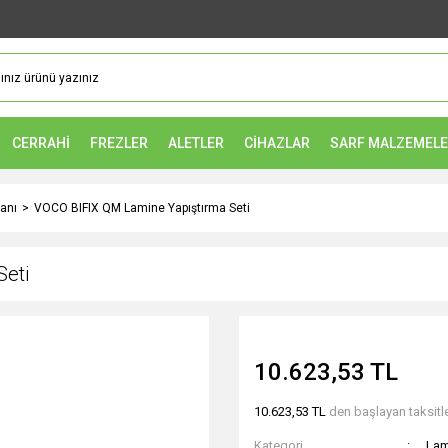
CERRAHİ
FREZLER
ALETLER
CİHAZLAR
SARF MALZEMEL
anı
VOCO BIFIX QM Lamine Yapıştırma Seti
Seti
10.623,53 TL
10.623,53 TL
den başlayan taksitle
Kategori
Lam