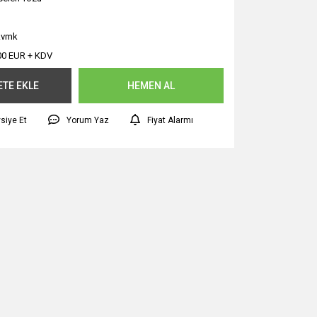
a.vmk
00 EUR + KDV
ETE EKLE
HEMEN AL
siye Et
Yorum Yaz
Fiyat Alarmı