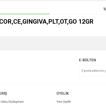
T
OR,CE,GINGIVA,PLT,OT,GO 12GR
E-BÜLTEN
ERİŞ
ÜYELİK
i Satış Sözleşmesi
Yeni Üyelik