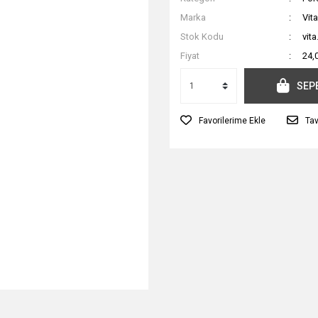
Marka
Vita
Stok Kodu
vit
Fiyat
24,
SEP
Tav