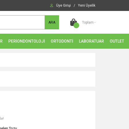
Üye Girişi
/
Yeni Üyelik
ARA
Toplam -
ER
PERİONDONTOLOJİ
ORTODONTİ
LABORATUAR
OUTLET
le!
selen Tozu