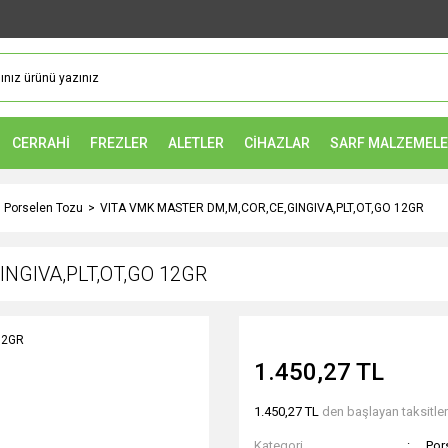
CERRAHİ
FREZLER
ALETLER
CİHAZLAR
SARF MALZEMEL
Porselen Tozu
VITA VMK MASTER DM,M,COR,CE,GINGIVA,PLT,OT,GO 12GR
NGIVA,PLT,OT,GO 12GR
1.450,27 TL
1.450,27 TL
den başlayan taksitler
Kategori
Por