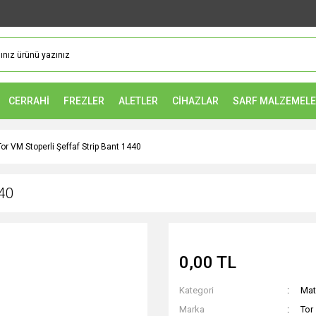
CERRAHİ
FREZLER
ALETLER
CİHAZLAR
SARF MALZEMEL
Tor VM Stoperli Şeffaf Strip Bant 1440
440
0,00 TL
Kategori
Mat
Marka
Tor