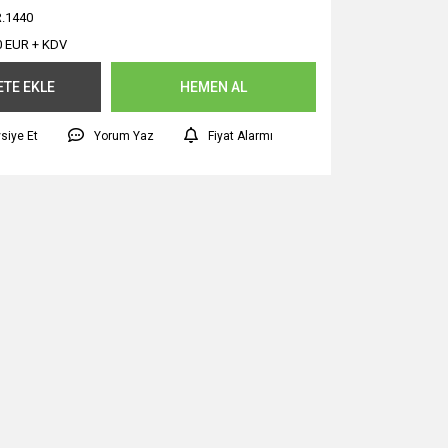
.1440
0 EUR + KDV
ETE EKLE
HEMEN AL
siye Et
Yorum Yaz
Fiyat Alarmı