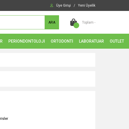
Üye Girişi
/
Yeni Üyelik
ARA
Toplam -
ER
PERİONDONTOLOJİ
ORTODONTİ
LABORATUAR
OUTLET
risler