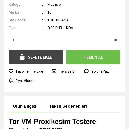
Kategori
Matrisler
Marka
Tor
Stok Kodu
TOR.1384(2)
Fiyat
0,00 EUR + KDV
SEPETE EKLE
HEMEN AL
Tavsiye Et
Yorum Yaz
Fiyat Alarmı
Ürün Bilgisi
Taksit Seçenekleri
Tor VM Proxikesim Testere