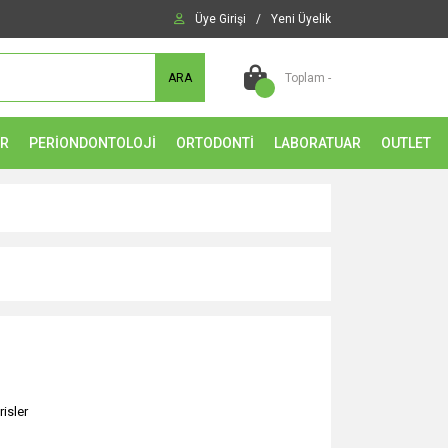
Üye Girişi
/
Yeni Üyelik
ARA
Toplam -
ER
PERİONDONTOLOJİ
ORTODONTİ
LABORATUAR
OUTLET
risler