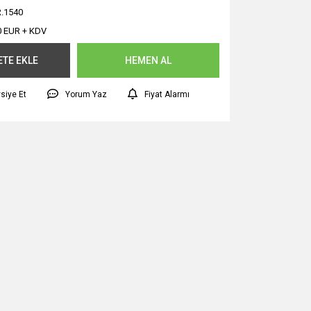
.1540
0 EUR + KDV
ETE EKLE
HEMEN AL
siye Et
Yorum Yaz
Fiyat Alarmı