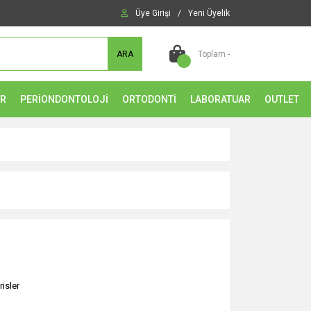
Üye Girişi
/
Yeni Üyelik
ARA
Toplam -
ER
PERİONDONTOLOJİ
ORTODONTİ
LABORATUAR
OUTLET
risler