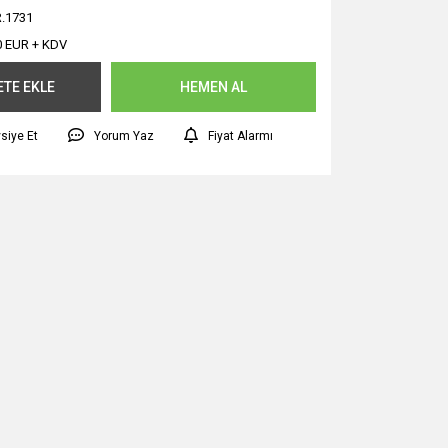
.1731
0 EUR + KDV
ETE EKLE
HEMEN AL
siye Et
Yorum Yaz
Fiyat Alarmı