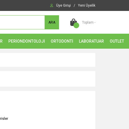
Üye Girişi
/
Yeni Üyelik
ARA
Toplam -
ER
PERİONDONTOLOJİ
ORTODONTİ
LABORATUAR
OUTLET
risler