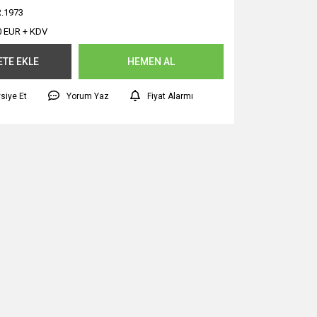
.1973
0 EUR + KDV
ETE EKLE
HEMEN AL
siye Et
Yorum Yaz
Fiyat Alarmı