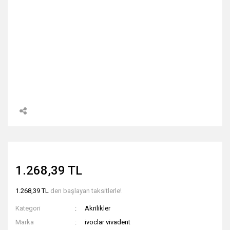
1.268,39 TL
1.268,39 TL
den başlayan taksitlerle!
Kategori
Akrilikler
Marka
ivoclar vivadent