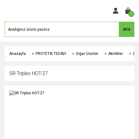
ARA
Anasayfa
PROTETİK TEDAVİ
Diğer Ürünler
Akrilikler
SR 
SR Triplex HOT-27