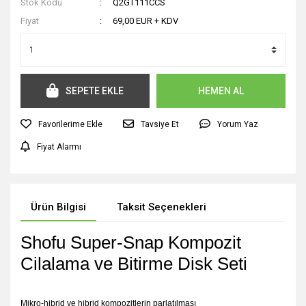
Stok Kodu
Q2GT111CCS
Fiyat
69,00 EUR + KDV
SEPETE EKLE
HEMEN AL
Tavsiye Et
Yorum Yaz
Fiyat Alarmı
Ürün Bilgisi
Taksit Seçenekleri
Shofu Super-Snap Kompozit
Cilalama ve Bitirme Disk Seti
Mikro-hibrid ve hibrid kompozitlerin parlatılması