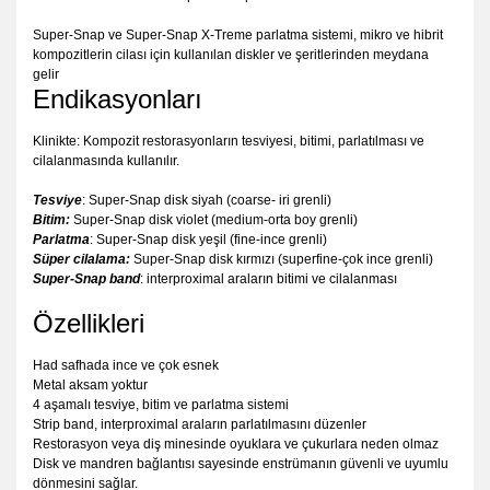
Super-Snap ve Super-Snap X-Treme parlatma sistemi, mikro ve hibrit
kompozitlerin cilası için kullanılan diskler ve şeritlerinden meydana
gelir
Endikasyonları
Klinikte: Kompozit restorasyonların tesviyesi, bitimi, parlatılması ve
cilalanmasında kullanılır.
Tesviye
: Super-Snap disk siyah (coarse- iri grenli)
Bitim:
Super-Snap disk violet (medium-orta boy grenli)
Parlatma
: Super-Snap disk yeşil (fine-ince grenli)
Süper cilalama:
Super-Snap disk kırmızı (superfine-çok ince grenli)
Super-Snap band
: interproximal araların bitimi ve cilalanması
Özellikleri
Had safhada ince ve çok esnek
Metal aksam yoktur
4 aşamalı tesviye, bitim ve parlatma sistemi
Strip band, interproximal araların parlatılmasını düzenler
Restorasyon veya diş minesinde oyuklara ve çukurlara neden olmaz
Disk ve mandren bağlantısı sayesinde enstrümanın güvenli ve uyumlu
dönmesini sağlar.