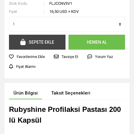
Stok Kodu
FLJCCNV3V1
Fiyat
16,50 USD + KDV
SEPETE EKLE
HEMEN AL
Tavsiye Et
Yorum Yaz
Fiyat Alarmı
Ürün Bilgisi
Taksit Seçenekleri
Rubyshine Profilaksi Pastası 200
lü Kapsül