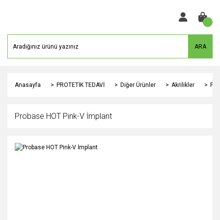
ARA
Anasayfa
PROTETİK TEDAVİ
Diğer Ürünler
Akrilikler
Pro
Probase HOT Pink-V İmplant