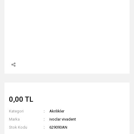
0,00 TL
Kategori
Akrilikler
Marka
ivoclar vivadent
Stok Kodu
629093AN