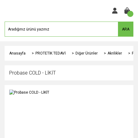
ARA
Anasayfa
PROTETİK TEDAVİ
Diğer Ürünler
Akrilikler
Pro
Probase COLD - LİKİT