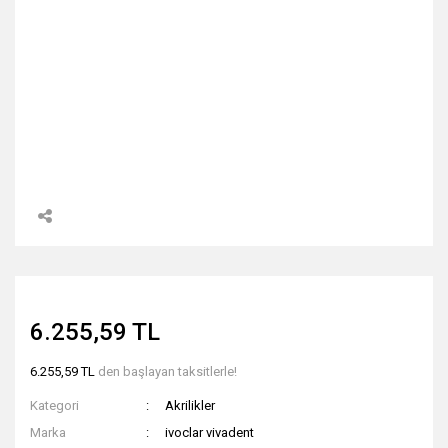
6.255,59 TL
6.255,59 TL
den başlayan taksitlerle!
Kategori
Akrilikler
Marka
ivoclar vivadent