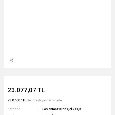
23.077,07 TL
23.077,07 TL
den başlayan taksitlerle!
Kategori
Paslanmaz Kron Çelik PÇK