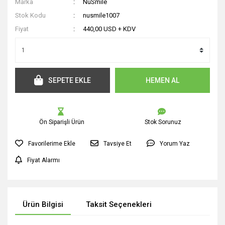
Marka
NuSmile
Stok Kodu
nusmile1007
Fiyat
440,00 USD + KDV
SEPETE EKLE
HEMEN AL
Ön Siparişli Ürün
Stok Sorunuz
Tavsiye Et
Yorum Yaz
Fiyat Alarmı
Ürün Bilgisi
Taksit Seçenekleri