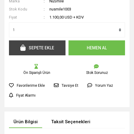
Marka
NuSmile
Stok Kodu
nusmile1003
Fiyat
1.100,00 USD + KDV
SEPETE EKLE
HEMEN AL
Ön Siparişli Ürün
Stok Sorunuz
Tavsiye Et
Yorum Yaz
Fiyat Alarmı
Ürün Bilgisi
Taksit Seçenekleri