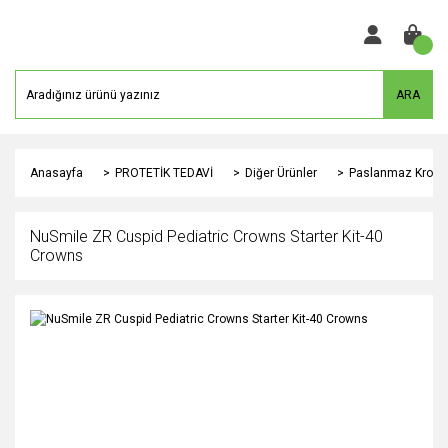
ARA
Anasayfa
PROTETİK TEDAVİ
Diğer Ürünler
Paslanmaz Kron Ç
NuSmile ZR Cuspid Pediatric Crowns Starter Kit-40
Crowns