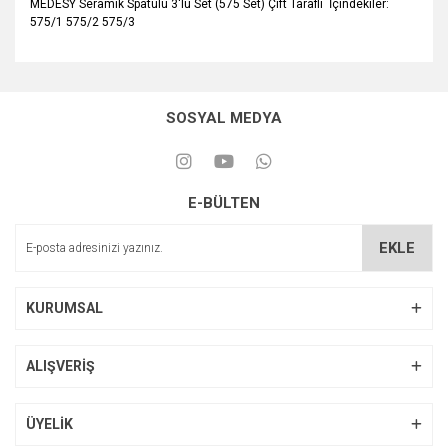
MEDESY Seramik Spatülü 3'lü Set (575 Set) Çift Taraflı İçindekiler:
575/1 575/2 575/3
SOSYAL MEDYA
E-BÜLTEN
EKLE
KURUMSAL
ALIŞVERİŞ
ÜYELİK