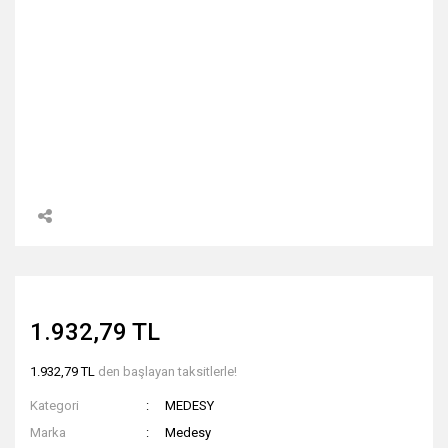
1.932,79 TL
1.932,79 TL
den başlayan taksitlerle!
Kategori
MEDESY
Marka
Medesy