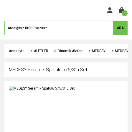
ARA
Anasayfa
ALETLER
Dinamik Aletler
MEDESY
MEDESY Se
MEDESY Seramik Spatülü 575/3'lü Set