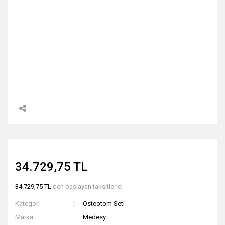
34.729,75 TL
34.729,75 TL
den başlayan taksitlerle!
Kategori
Osteotom Seti
Marka
Medesy