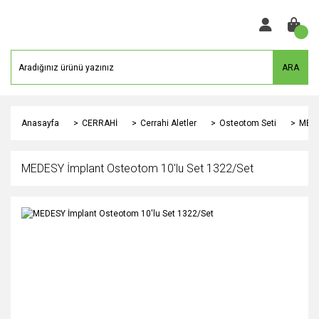
ARA
Anasayfa
CERRAHİ
Cerrahi Aletler
Osteotom Seti
MEDE
MEDESY İmplant Osteotom 10'lu Set 1322/Set