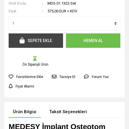
Stok Kodu
MDS.01.1322-Set
Fiyat
575,00 EUR + KDV
SEPETE EKLE
HEMEN AL
Ön Siparişli Ürün
Tavsiye Et
Yorum Yaz
Fiyat Alarmı
Ürün Bilgisi
Taksit Seçenekleri
MEDESY İmplant Osteotom