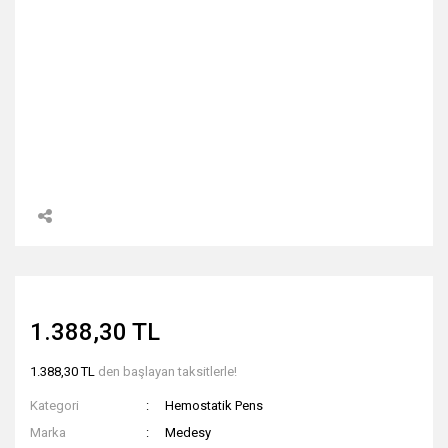
1.388,30 TL
1.388,30 TL
den başlayan taksitlerle!
Kategori
Hemostatik Pens
Marka
Medesy