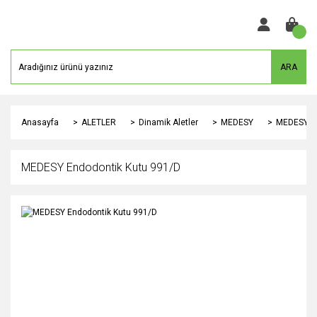
ARA
Anasayfa
ALETLER
Dinamik Aletler
MEDESY
MEDESY En
MEDESY Endodontik Kutu 991/D