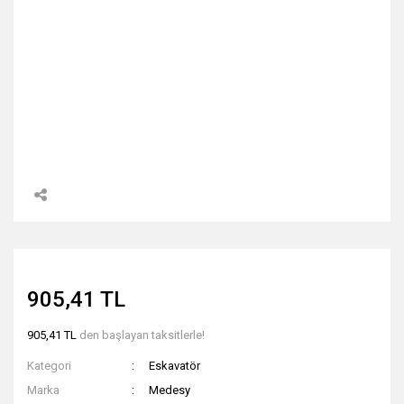
905,41 TL
905,41 TL
den başlayan taksitlerle!
Kategori
Eskavatör
Marka
Medesy