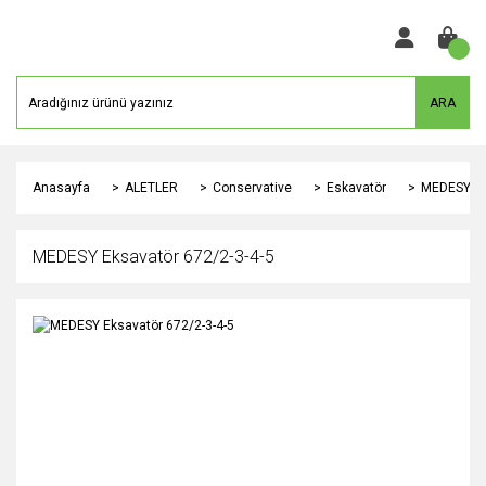
ARA
Anasayfa
ALETLER
Conservative
Eskavatör
MEDESY Ek
MEDESY Eksavatör 672/2-3-4-5