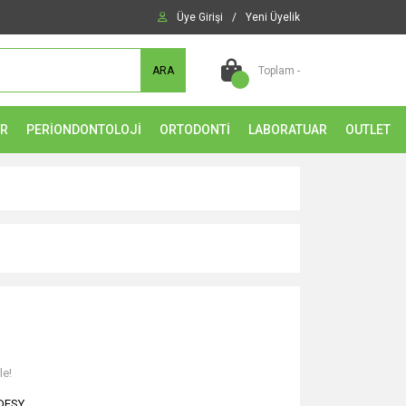
Üye Girişi
/
Yeni Üyelik
ARA
Toplam -
ER
PERİONDONTOLOJİ
ORTODONTİ
LABORATUAR
OUTLET
le!
DESY