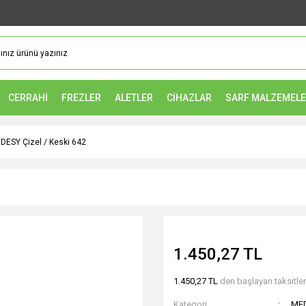
CERRAHİ
FREZLER
ALETLER
CİHAZLAR
SARF MALZEMEL
DESY Çizel / Keski 642
1.450,27 TL
1.450,27 TL
den başlayan taksitler
Kategori
ME