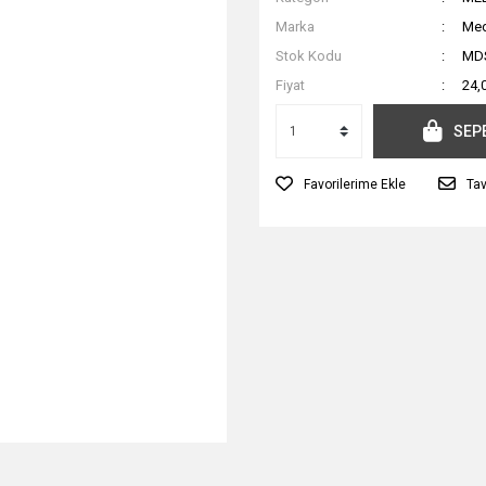
Marka
Me
Stok Kodu
MDS
Fiyat
24,
SEP
Tav