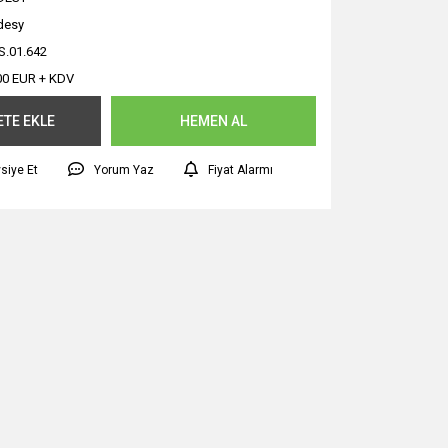
desy
.01.642
00 EUR + KDV
ETE EKLE
HEMEN AL
siye Et
Yorum Yaz
Fiyat Alarmı