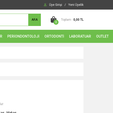
Üye Girişi
/
Yeni Üyelik
ARA
Toplam -
0,00 TL
0
ER
PERİONDONTOLOJİ
ORTODONTİ
LABORATUAR
OUTLET
le!
kas
,
Makas