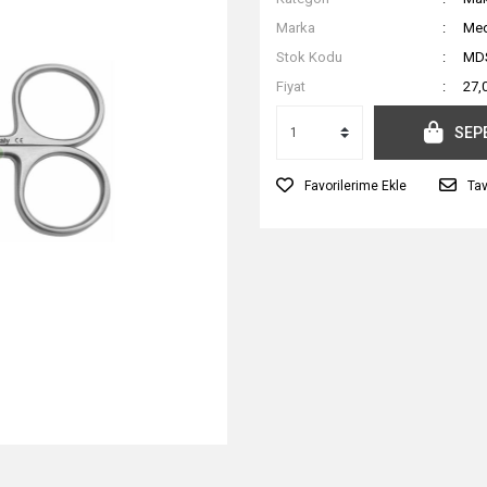
Marka
Me
Stok Kodu
MDS
Fiyat
27,
SEP
Tav