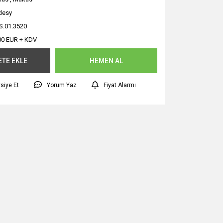
desy
.01.3520
00 EUR + KDV
ETE EKLE
HEMEN AL
siye Et
Yorum Yaz
Fiyat Alarmı