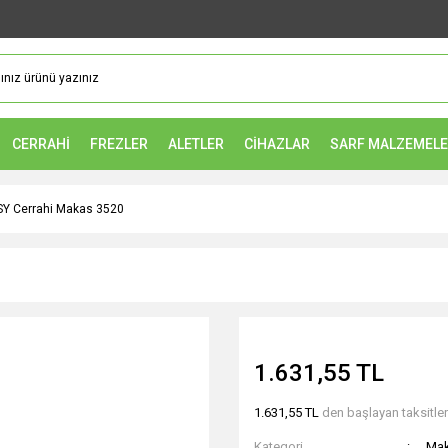
CERRAHİ
FREZLER
ALETLER
CİHAZLAR
SARF MALZEMEL
Y Cerrahi Makas 3520
1.631,55 TL
1.631,55 TL
den başlayan taksitler
Kategori
Ma