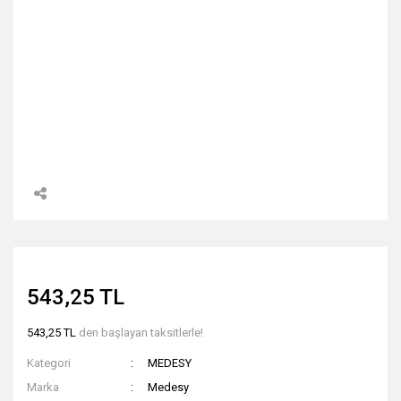
543,25 TL
543,25 TL
den başlayan taksitlerle!
Kategori
MEDESY
Marka
Medesy