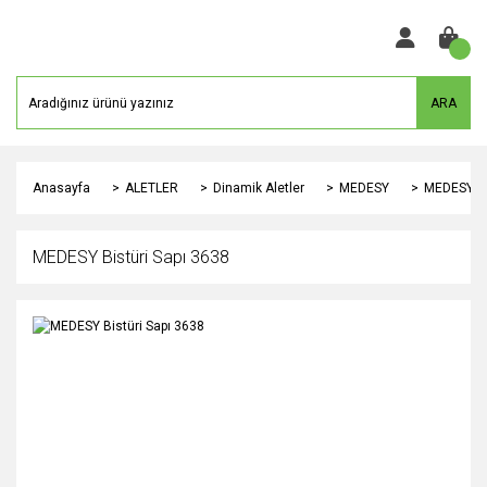
ARA
Anasayfa
ALETLER
Dinamik Aletler
MEDESY
MEDESY Bi
MEDESY Bistüri Sapı 3638