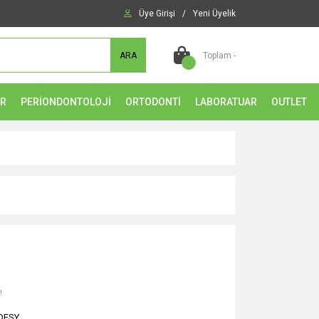
Üye Girişi
/
Yeni Üyelik
ARA
Toplam -
ER
PERİONDONTOLOJİ
ORTODONTİ
LABORATUAR
OUTLET
!
DESY