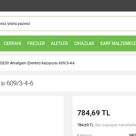
CERRAHİ
FREZLER
ALETLER
CİHAZLAR
SARF MALZEMEL
DESY Amalgam (Dentin) Kazıyıcısı 609/3-4-6
sı 609/3-4-6
784,69 TL
784,69 TL
den başlayan taksitlerle
Kategori
ME