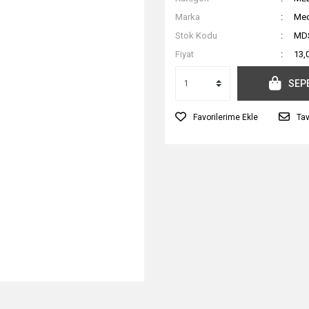
Marka
Me
Stok Kodu
MDS
Fiyat
13,
SEP
Tav