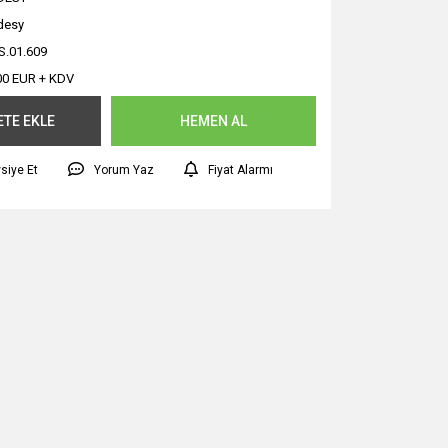
desy
.01.609
00 EUR + KDV
ETE EKLE
HEMEN AL
siye Et
Yorum Yaz
Fiyat Alarmı