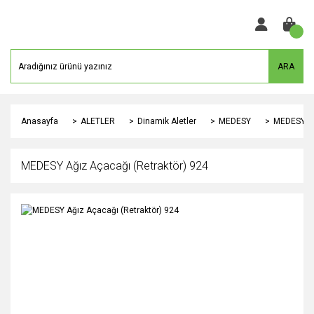
ARA
Anasayfa
ALETLER
Dinamik Aletler
MEDESY
MEDESY Ağ
MEDESY Ağız Açacağı (Retraktör) 924