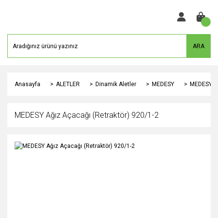
ARA
Anasayfa
ALETLER
Dinamik Aletler
MEDESY
MEDESY Ağ
MEDESY Ağız Açacağı (Retraktör) 920/1-2