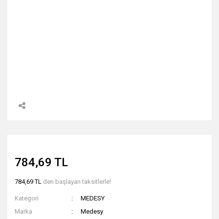
784,69 TL
784,69 TL
den başlayan taksitlerle!
Kategori
MEDESY
Marka
Medesy