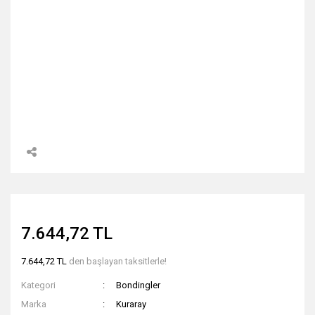
7.644,72 TL
7.644,72 TL
den başlayan taksitlerle!
Kategori
Bondingler
Marka
Kuraray