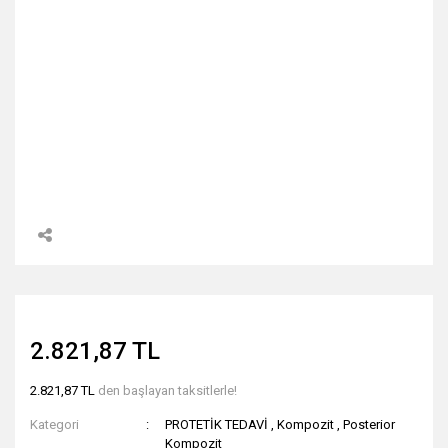
2.821,87 TL
2.821,87 TL
den başlayan taksitlerle!
Kategori
PROTETİK TEDAVİ
,
Kompozit
,
Posterior
Kompozit