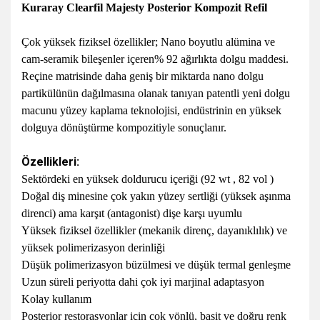
Kuraray Clearfil Majesty Posterior Kompozit Refil
Çok yüksek fiziksel özellikler;
Nano boyutlu alümina ve
cam-seramik bileşenler içeren% 92 ağırlıkta dolgu maddesi.
Reçine matrisinde
daha geniş bir miktarda nano dolgu
partikülünün dağılmasına olanak tanıyan
patentli yeni dolgu
macunu yüzey kaplama teknolojisi
, endüstrinin en yüksek
dolguya dönüştürme kompozitiyle sonuçlanır.
Özellikleri:
Sektördeki en yüksek doldurucu içeriği (92 wt , 82 vol )
Doğal diş minesine çok yakın yüzey sertliği (yüksek aşınma
direnci) ama karşıt (antagonist) dişe karşı uyumlu
Yüksek fiziksel özellikler (mekanik direnç, dayanıklılık) ve
yüksek polimerizasyon derinliği
Düşük polimerizasyon büzülmesi ve düşük termal genleşme
Uzun süreli periyotta dahi çok iyi marjinal adaptasyon
Kolay kullanım
Posterior restorasyonlar için çok yönlü, basit ve doğru renk