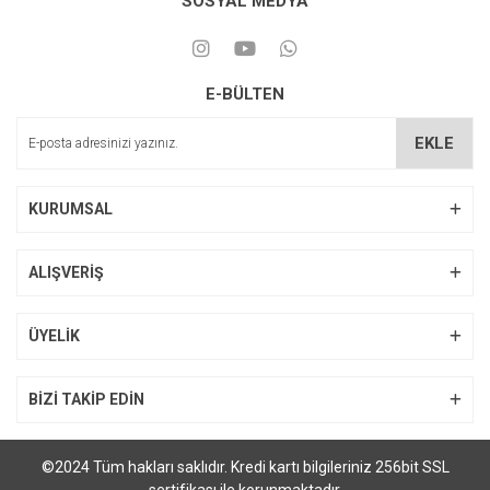
SOSYAL MEDYA
E-BÜLTEN
3M Z250 Kompozit
EKLE
Dentkist Charmfil Kompozit
1.842,52 TL
KURUMSAL
537,82 TL
ALIŞVERİŞ
ÜYELİK
BİZİ TAKİP EDİN
©2024 Tüm hakları saklıdır. Kredi kartı bilgileriniz 256bit SSL