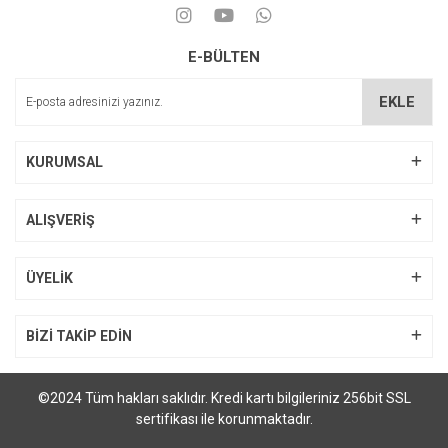
E-BÜLTEN
Easmar Rubberdam Set
TECCI RUBBER DAM KIT
EKLE
1.311,20 TL
6.830,21 TL
KURUMSAL
ALIŞVERİŞ
ÜYELİK
BİZİ TAKİP EDİN
©2024 Tüm hakları saklıdır. Kredi kartı bilgileriniz 256bit SSL
sertifikası ile korunmaktadır.