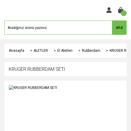
ARA
Anasayfa
ALETLER
El Aletleri
Rubberdam
KRUGER RUB
KRUGER RUBBERDAM SETİ