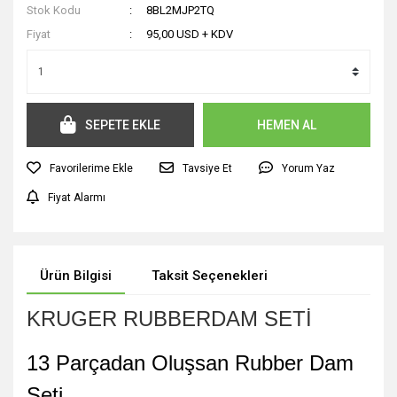
Stok Kodu
8BL2MJP2TQ
Fiyat
95,00 USD + KDV
SEPETE EKLE
HEMEN AL
Tavsiye Et
Yorum Yaz
Fiyat Alarmı
Ürün Bilgisi
Taksit Seçenekleri
KRUGER RUBBERDAM SETİ
13 Parçadan Oluşsan Rubber Dam
Seti