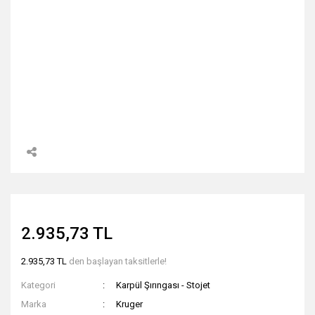
2.935,73 TL
2.935,73 TL
den başlayan taksitlerle!
Kategori
Karpül Şırıngası - Stojet
Marka
Kruger