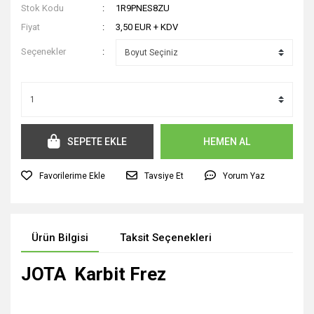
Stok Kodu
1R9PNES8ZU
Fiyat
3,50 EUR + KDV
Seçenekler
SEPETE EKLE
HEMEN AL
Tavsiye Et
Yorum Yaz
Ürün Bilgisi
Taksit Seçenekleri
JOTA Karbit Frez