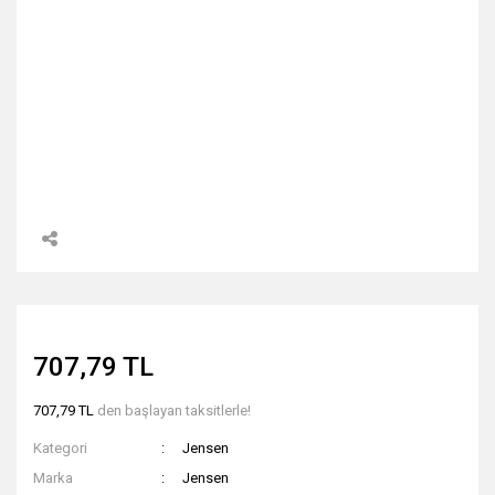
707,79 TL
707,79 TL
den başlayan taksitlerle!
Kategori
Jensen
Marka
Jensen