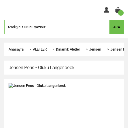
ARA
Anasayfa
ALETLER
Dinamik Aletler
Jensen
Jensen Pen
Jensen Pens - Oluku Langenbeck