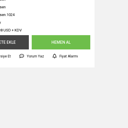
sen
sen.1024
y
38 USD + KDV
ETE EKLE
HEMEN AL
siye Et
Yorum Yaz
Fiyat Alarmı