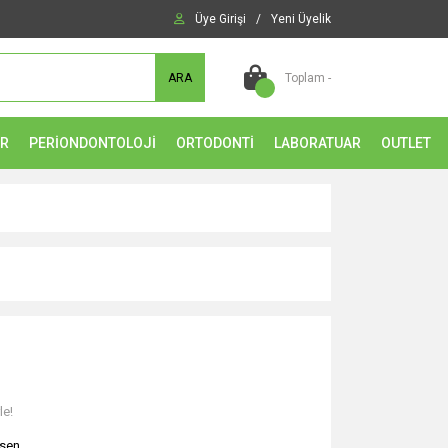
Üye Girişi
/
Yeni Üyelik
ARA
Toplam -
ER
PERİONDONTOLOJİ
ORTODONTİ
LABORATUAR
OUTLET
le!
sen