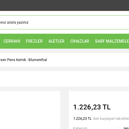
CERRAHİ
FREZLER
ALETLER
CİHAZLAR
SARF MALZEMEL
sen Pens Kemik - Blumenthal
1.226,23 TL
1.226,23 TL
den başlayan taksitler
Kategori
Jen