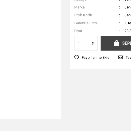
Marka
Jen
Stok Kodu
Jen
Garanti Süresi
1 A
Fiyat
23,
SEP
Tav