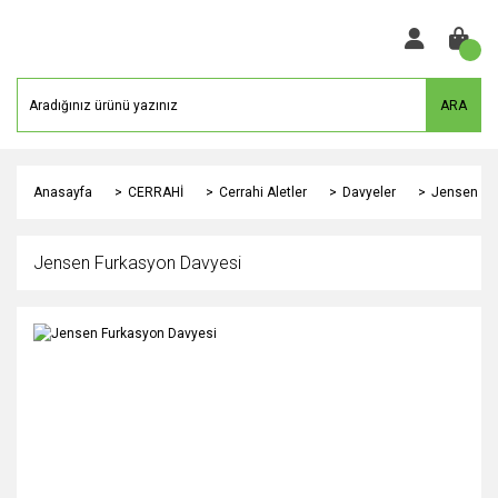
ARA
Anasayfa
CERRAHİ
Cerrahi Aletler
Davyeler
Jensen Fu
Jensen Furkasyon Davyesi