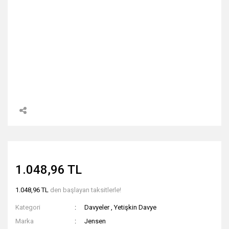
1.048,96 TL
1.048,96 TL
den başlayan taksitlerle!
Kategori
Davyeler
,
Yetişkin Davye
Marka
Jensen