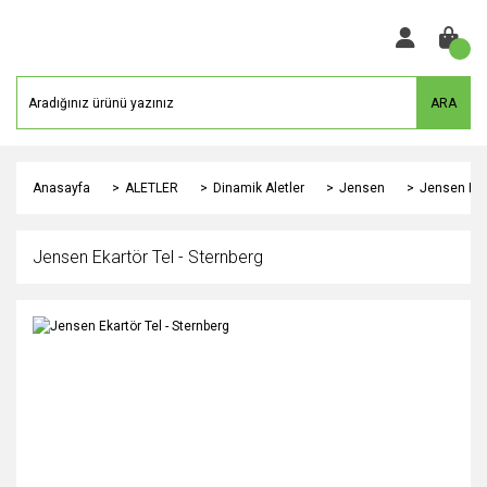
ARA
Anasayfa
ALETLER
Dinamik Aletler
Jensen
Jensen Ekar
Jensen Ekartör Tel - Sternberg