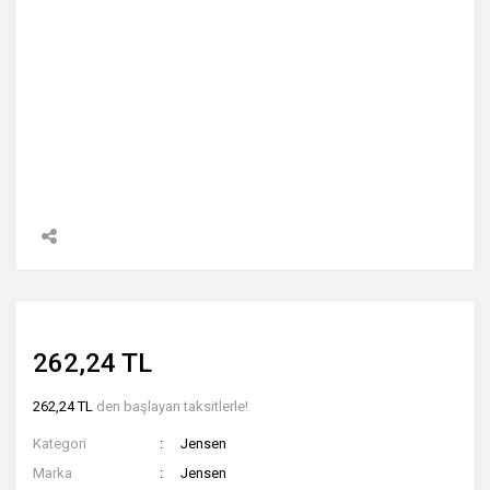
262,24 TL
262,24 TL
den başlayan taksitlerle!
Kategori
Jensen
Marka
Jensen