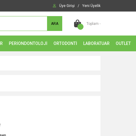
Üye Girişi
/
Yeni Üyelik
ARA
Toplam -
ER
PERİONDONTOLOJİ
ORTODONTİ
LABORATUAR
OUTLET
!
sen