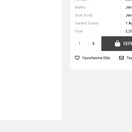
Marka
Jen
Stok Kodu
Jen
Garanti Süresi
1 A
Fiyat
2,2
SEP
Tav