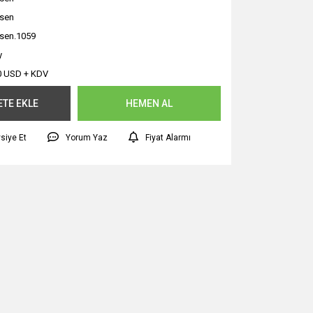
sen
sen.1059
y
0 USD + KDV
ETE EKLE
HEMEN AL
siye Et
Yorum Yaz
Fiyat Alarmı