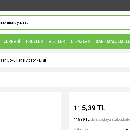
CERRAHİ
FREZLER
ALETLER
CİHAZLAR
SARF MALZEMEL
sen Doku Pensi Adson - Dişli
115,39 TL
115,39 TL
den başlayan taksitlerle
Kategori
Jen