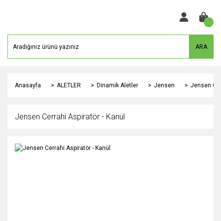
ARA
Anasayfa
ALETLER
Dinamik Aletler
Jensen
Jensen Cerr
Jensen Cerrahi Aspiratör - Kanül